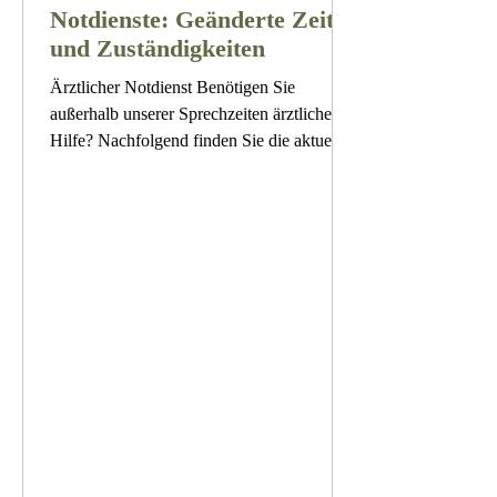
Notdienste: Geänderte Zeiten
und Zuständigkeiten
Ärztlicher Notdienst Benötigen Sie
außerhalb unserer Sprechzeiten ärztliche
Hilfe? Nachfolgend finden Sie die aktuelle
Notdienstregelung des
Gesundheitszentrums Hambrücken. Montag
Bis 16:00 Uhr Notfallhandy des
Gesundheitszentrums. Telefon: 0176
69480472 16:00 bis 19:00 Uhr Dr. Weis,
Sudetenstraße 15, 76694 Forst. Telefon:
07251 97000 Ab 19:00 Uhr Ärztlicher
Bereitschaftsdienst. Telefon: 116117
Dienstag Ab 19:00 UhrÄrztlicher
Bereitschaftsdienst. Telefon: 116117
Mittwoch 13:0